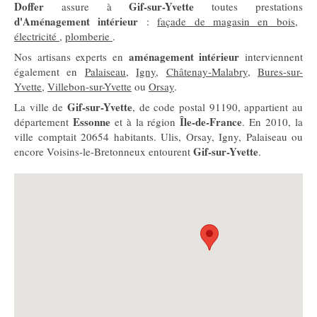
Doffer
Gif-sur-Yvette
assure à
toutes prestations
d'Aménagement intérieur
:
façade de magasin en bois
,
électricité
,
plomberie
.
aménagement intérieur
Nos artisans experts en
interviennent
également en
Palaiseau
,
Igny
,
Châtenay-Malabry
,
Bures-sur-
Yvette
,
Villebon-sur-Yvette
ou
Orsay
.
Gif-sur-Yvette
La ville de
, de code postal 91190, appartient au
Essonne
Île-de-France
département
et à la région
. En 2010, la
ville comptait 20654 habitants. Ulis, Orsay, Igny, Palaiseau ou
Gif-sur-Yvette
encore Voisins-le-Bretonneux entourent
.