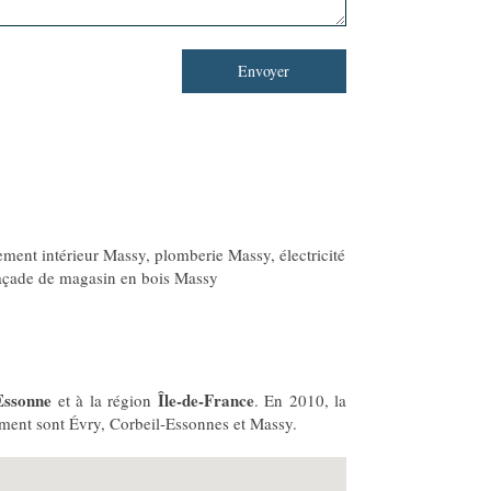
Envoyer
ent intérieur Massy
,
plomberie Massy
,
électricité
açade de magasin en bois Massy
Essonne
Île-de-France
et à la région
. En 2010, la
tement sont Évry, Corbeil-Essonnes et Massy.