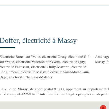
Doffer, électricité à Massy
Électricité Bures-sur-Yvette
,
électricité Orsay
,
électricité Gif-
Aménagem
sur-Yvette
,
électricité Villebon-sur-Yvette
,
électricité Igny
,
Massy
,
f
électricité Palaiseau
,
électricité Chilly-Mazarin
,
électricité
Longjumeau
,
électricité Massy
,
électricité Saint-Michel-sur-
Orge
,
électricité Châtenay-Malabry
Massy
La ville de
, de code postal 91300, appartient au département
ville comptait 42258 habitants. Les 3 villes les plus peuplées du dépar