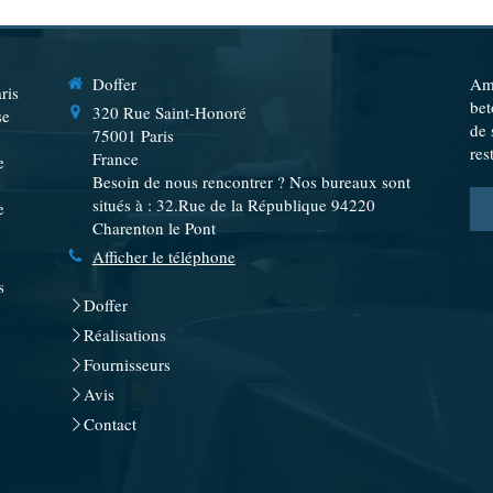
Doffer
Amé
ris
bet
320 Rue Saint-Honoré
se
de 
75001
Paris
res
France
e
Besoin de nous rencontrer ? Nos bureaux sont
situés à : 32.Rue de la République 94220
e
Charenton le Pont
Afficher le téléphone
s
Doffer
Réalisations
Fournisseurs
Avis
Contact